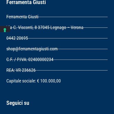
Ferramenta Giusti
Ferramenta Giusti
Via C. Visconti, 8 37045 Legnago – Verona
0442 20695
shop@ferramentagiusti.com
C.F. / P.IVA: 02400000234
REA: VR-236626
Capitale sociale: € 100.000,00
Seguici su