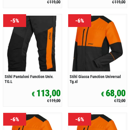
119,00
119,00
€
€
-5%
-6%
Stihl Pantaloni Function Univ.
Stihl Giacca Function Universal
TG.L
Tg.xl
113,00
68,00
€
€
119,00
72,00
€
€
-6%
-6%