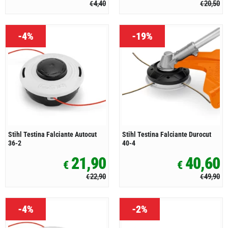
4,40
20,50
€
€
-4%
-19%
Stihl Testina Falciante Autocut
Stihl Testina Falciante Durocut
36-2
40-4
21,90
40,60
€
€
22,90
49,90
€
€
-4%
-2%