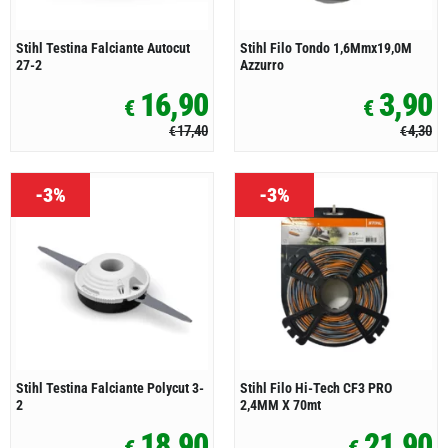
Stihl Testina Falciante Autocut
Stihl Filo Tondo 1,6Mmx19,0M
27-2
Azzurro
16,90
3,90
€
€
17,40
4,30
€
€
-3%
-3%
Stihl Testina Falciante Polycut 3-
Stihl Filo Hi-Tech CF3 PRO
2
2,4MM X 70mt
18,90
21,90