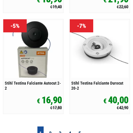
€
€
19,40
22,60
€
€
-5%
-7%
Stihl Testina Falciante Autocut 2-
Stihl Testina Falciante Durocut
2
20-2
16,90
40,00
€
€
17,80
42,90
€
€