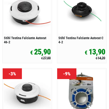
Stihl Testina Falciante Autocut
Stihl Testina Falciante Autocut C
46-2
4-2
25,90
13,90
€
€
27,00
14,20
€
€
-3%
-9%