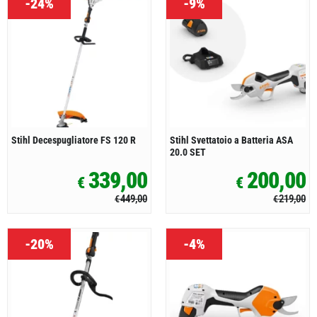
-24%
-9%
Stihl Decespugliatore FS 120 R
Stihl Svettatoio a Batteria ASA
20.0 SET
339,00
200,00
€
€
449,00
219,00
€
€
-20%
-4%