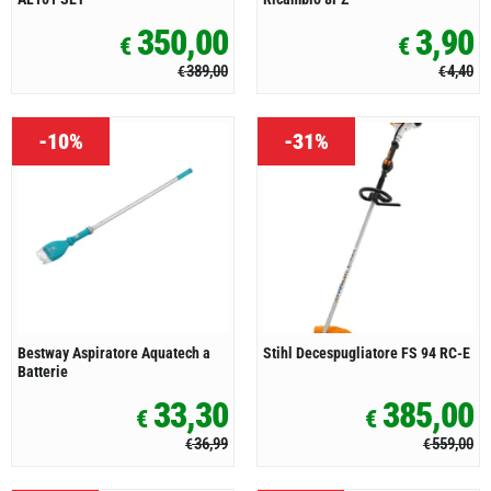
350,00
3,90
€
€
389,00
4,40
€
€
-10%
-31%
Bestway Aspiratore Aquatech a
Stihl Decespugliatore FS 94 RC-E
Batterie
33,30
385,00
€
€
36,99
559,00
€
€