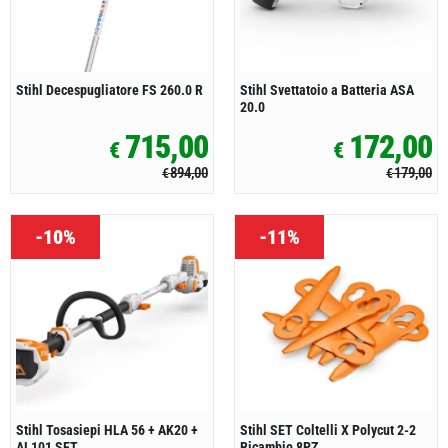
Stihl Decespugliatore FS 260.0 R
Stihl Svettatoio a Batteria ASA
20.0
715,00
172,00
€
€
894,00
179,00
€
€
-10%
-11%
Stihl Tosasiepi HLA 56 + AK20 +
Stihl SET Coltelli X Polycut 2-2
AL101 SET
Ricambio 8PZ