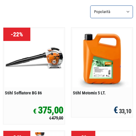
-22%
Stihl Soffiatore BG 86
Stihl Motomix 5 LT.
375,00
€
€
33,10
479,00
€