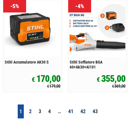
-5%
-4%
Stihl Accumulatore AK30 S
Stihl Soffiatore BGA
60+Ak30+Al101
170,00
355,00
€
€
179,00
369,00
€
€
1
2
3
4
…
41
42
43