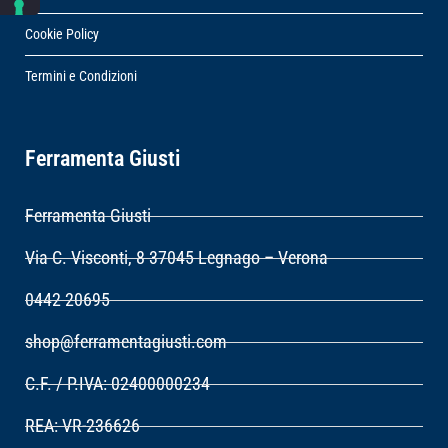
Cookie Policy
Termini e Condizioni
Ferramenta Giusti
Ferramenta Giusti
Via C. Visconti, 8 37045 Legnago – Verona
0442 20695
shop@ferramentagiusti.com
C.F. / P.IVA: 02400000234
REA: VR-236626