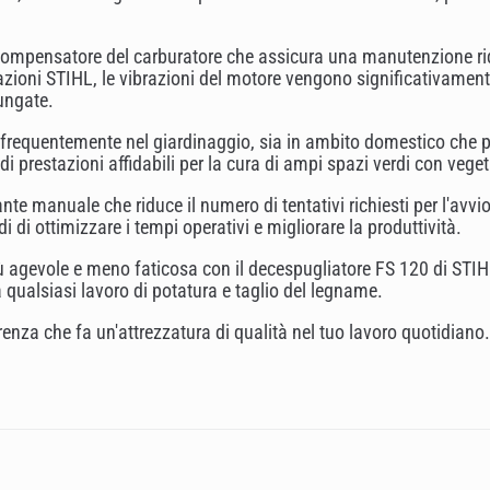
i compensatore del carburatore che assicura una manutenzione rido
zioni STIHL, le vibrazioni del motore vengono significativament
ungate.
 frequentemente nel giardinaggio, sia in ambito domestico che pr
di prestazioni affidabili per la cura di ampi spazi verdi con vege
te manuale che riduce il numero di tentativi richiesti per l'avvi
di ottimizzare i tempi operativi e migliorare la produttività.
iù agevole e meno faticosa con il decespugliatore FS 120 di STIHL
à qualsiasi lavoro di potatura e taglio del legname.
renza che fa un'attrezzatura di qualità nel tuo lavoro quotidiano.