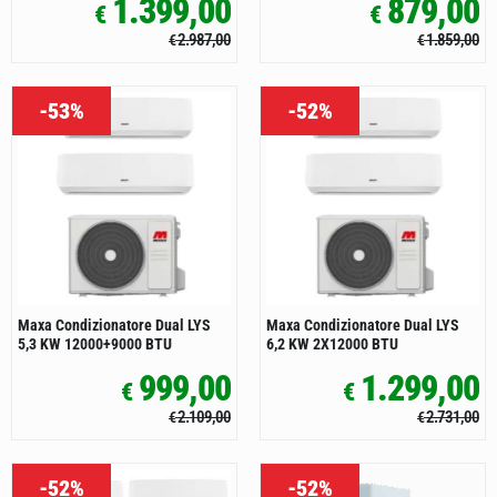
1.399,00
879,00
€
€
2.987,00
1.859,00
€
€
-53%
-52%
Maxa Condizionatore Dual LYS
Maxa Condizionatore Dual LYS
5,3 KW 12000+9000 BTU
6,2 KW 2X12000 BTU
999,00
1.299,00
€
€
2.109,00
2.731,00
€
€
-52%
-52%