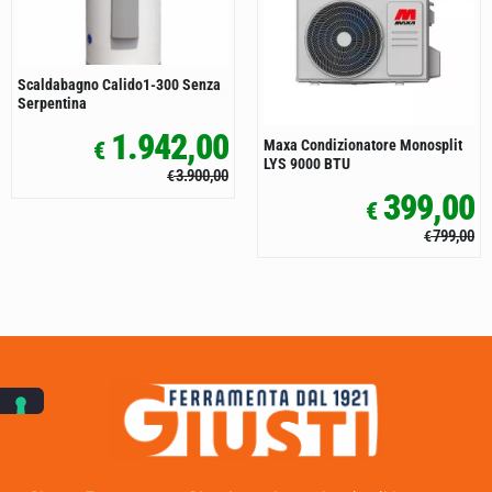
Scaldabagno Calido1-300 Senza
Serpentina
1.942,00
Maxa Condizionatore Monosplit
€
LYS 9000 BTU
3.900,00
€
399,00
€
799,00
€