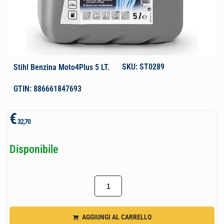
SKU: ST0289
Stihl Benzina Moto4Plus 5 LT.
GTIN: 886661847693
€
32,70
Disponibile
AGGIUNGI AL CARRELLO