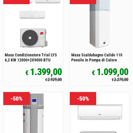
Maxa Condizionatore Trial LYS
Maxa Scaldabagno Calido 110
6,2 KW 12000+2X9000 BTU
Pensile in Pompa di Calore
1.399,00
1.099,00
€
€
2.929,00
2.270,00
€
€
-50%
-50%