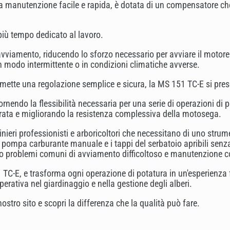
a manutenzione facile e rapida, è dotata di un compensatore che
 più tempo dedicato al lavoro.
'avviamento, riducendo lo sforzo necessario per avviare il motor
in modo intermittente o in condizioni climatiche avverse.
ermette una regolazione semplice e sicura, la MS 151 TC-E si pr
nendo la flessibilità necessaria per una serie di operazioni di po
urata e migliorando la resistenza complessiva della motosega.
eri professionisti e arboricoltori che necessitano di uno strumen
la pompa carburante manuale e i tappi del serbatoio apribili senz
ndo problemi comuni di avviamento difficoltoso e manutenzione 
 TC-E, e trasforma ogni operazione di potatura in un'esperienza 
perativa nel giardinaggio e nella gestione degli alberi.
tro sito e scopri la differenza che la qualità può fare.