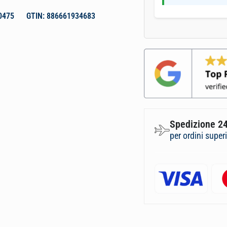
0475
GTIN: 886661934683
Spedizione 24
per ordini super